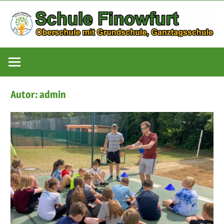
Zum
Inhalt
springen
Oberschule
Schule
mit
Grundschule,
Finowfurt
Ganztagsschule
Autor:
admin