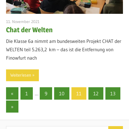
11. November 2021
admin
Chat der Welten
Die Klasse 6a nimmt am bundesweiten Projekt CHAT der
WELTEN teil 5.263,2 km – das ist die Entfernung von
Finowfurt nach
Weiterlesen
Seitennummerierung
Vorherige
«
1
…
9
10
11
12
13
Beiträge
der
Nächste
»
Beiträge
Beiträge