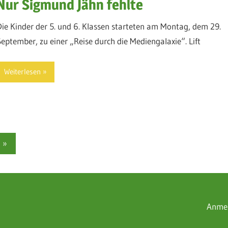
Nur Sigmund Jähn fehlte
Die Kinder der 5. und 6. Klassen starteten am Montag, dem 29.
September, zu einer „Reise durch die Mediengalaxie“. Lift
Weiterlesen
Nächste
»
Beiträge
Anme