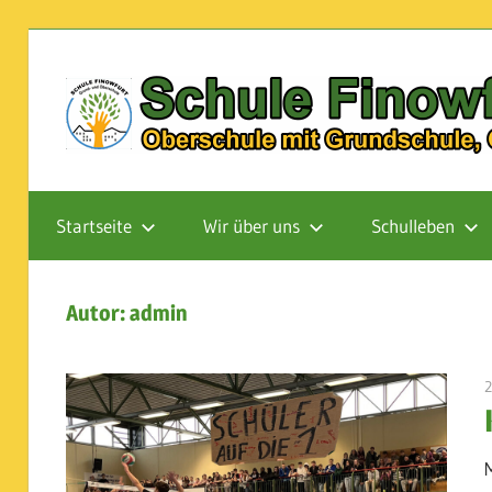
Zum
Inhalt
springen
Oberschule
mit
Startseite
Wir über uns
Schulleben
Grundschule,
Ganztagsschule
Autor:
admin