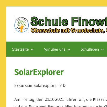
Zum
Inhalt
springen
Oberschule
mit
Startseite
Wir über uns
Schulleben
Grundschule,
Ganztagsschule
SolarExplorer
Exkursion Solarexplorer 7 D
Am Freitag, den 01.10.2021 fuhren wir, die Klasse
auf das Solarboot Explorer. Hier lernten wir, wi