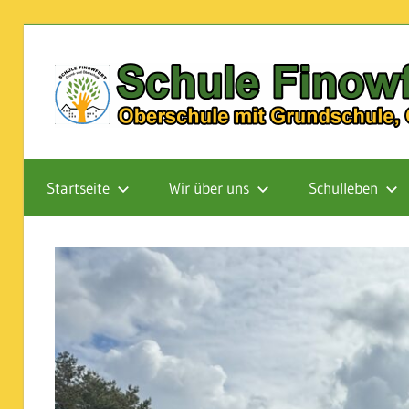
Zum
Inhalt
springen
Oberschule
mit
Startseite
Wir über uns
Schulleben
Grundschule,
Ganztagsschule