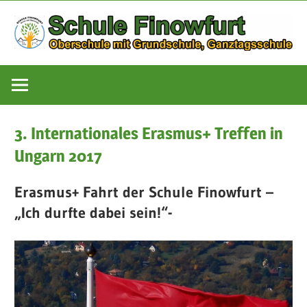
Zum
Inhalt
springen
Oberschule
Schule
mit
Grundschule,
Finowfurt
Ganztagsschule
3. Internationales Erasmus+ Treffen in
Ungarn 2017
Erasmus+ Fahrt der Schule Finowfurt –
„Ich durfte dabei sein!“-