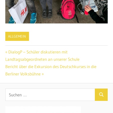
ALLGEMEIN
Beitragsnavigation
Vorheriger
DialogP – Schüler diskutieren mit
Beitrag:
Landtagsabgeordneten an unserer Schule
Nächster
Bericht über die Exkursion des Deutschkurses in die
Beitrag:
Berliner Volksbühne
Suchen
Suchen
nach: