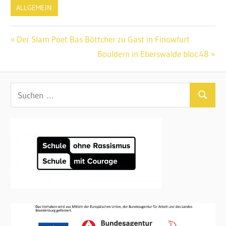
ALLGEMEIN
Beitragsnavigation
Vorheriger
Der Slam Poet Bas Böttcher zu Gast in Finowfurt
Beitrag:
Nächster
Bouldern in Eberswalde bloc.48
Beitrag:
Suchen
Suchen
nach: