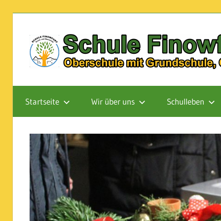
Zum
Inhalt
springen
Oberschule
mit
Startseite
Wir über uns
Schulleben
Grundschule,
Ganztagsschule