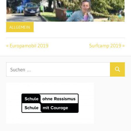
ALLGEMEIN
Beitragsnavigation
Vorheriger
Nächster
Europamobil 2019
Surfcamp 2019
Beitrag:
Beitrag:
Suchen
Suchen
nach: